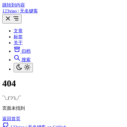
跳转到内容
123xiao | 无名键客
文章
标签
关于
归档
搜索
404
¯\_(ツ)_/¯
页面未找到
返回首页