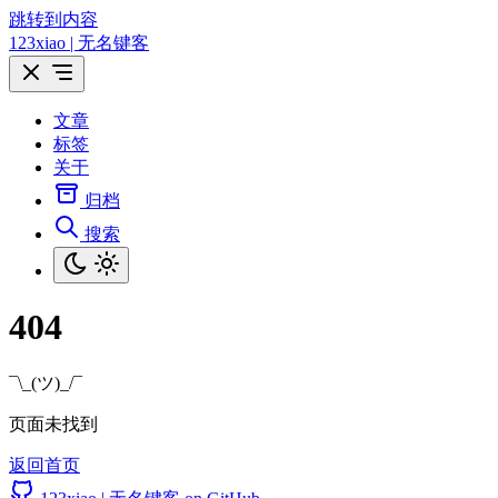
跳转到内容
123xiao | 无名键客
文章
标签
关于
归档
搜索
404
¯\_(ツ)_/¯
页面未找到
返回首页