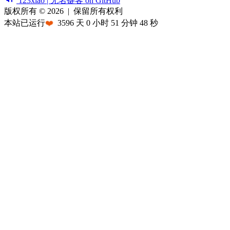
123xiao | 无名键客 on GitHub
版权所有 © 2026
|
保留所有权利
本站已运行
❤️
3596
天
0
小时
51
分钟
48
秒