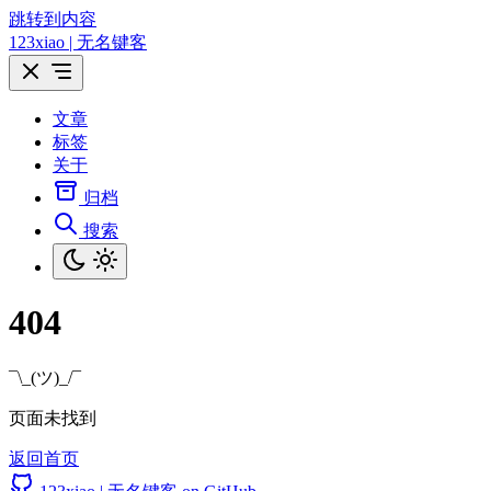
跳转到内容
123xiao | 无名键客
文章
标签
关于
归档
搜索
404
¯\_(ツ)_/¯
页面未找到
返回首页