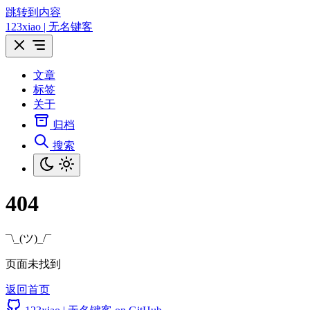
跳转到内容
123xiao | 无名键客
文章
标签
关于
归档
搜索
404
¯\_(ツ)_/¯
页面未找到
返回首页