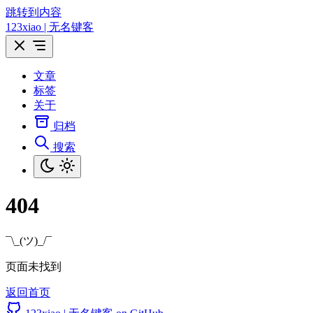
跳转到内容
123xiao | 无名键客
文章
标签
关于
归档
搜索
404
¯\_(ツ)_/¯
页面未找到
返回首页