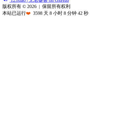
123xiao | 无名键客 on GitHub
版权所有 © 2026
|
保留所有权利
本站已运行
❤️
3598
天
8
小时
8
分钟
42
秒