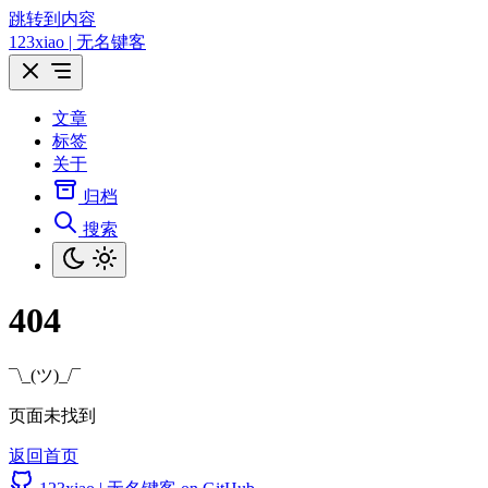
跳转到内容
123xiao | 无名键客
文章
标签
关于
归档
搜索
404
¯\_(ツ)_/¯
页面未找到
返回首页