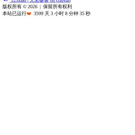
123xiao | 无名键客 on GitHub
版权所有 © 2026
|
保留所有权利
本站已运行
❤️
3599
天
3
小时
8
分钟
35
秒