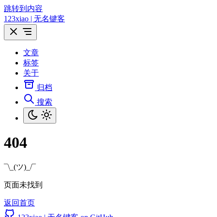
跳转到内容
123xiao | 无名键客
文章
标签
关于
归档
搜索
404
¯\_(ツ)_/¯
页面未找到
返回首页