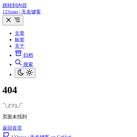
跳转到内容
123xiao | 无名键客
文章
标签
关于
归档
搜索
404
¯\_(ツ)_/¯
页面未找到
返回首页