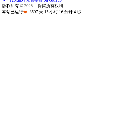
123xiao | 无名键客 on GitHub
版权所有 © 2026
|
保留所有权利
本站已运行
❤️
3597
天
15
小时
16
分钟
4
秒