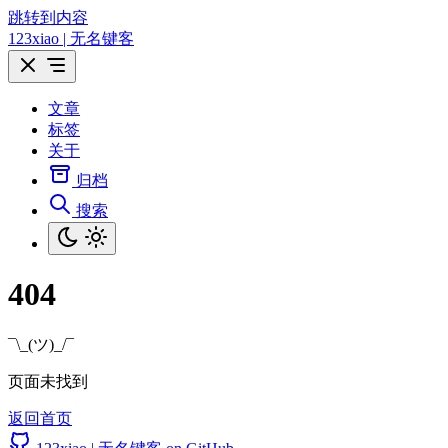
跳转到内容
123xiao | 无名键客
文章
标签
关于
归档
搜索
404
¯\_(ツ)_/¯
页面未找到
返回首页