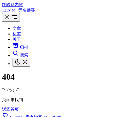
跳转到内容
123xiao | 无名键客
文章
标签
关于
归档
搜索
404
¯\_(ツ)_/¯
页面未找到
返回首页