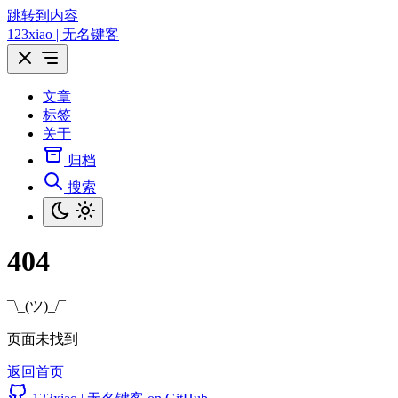
跳转到内容
123xiao | 无名键客
文章
标签
关于
归档
搜索
404
¯\_(ツ)_/¯
页面未找到
返回首页