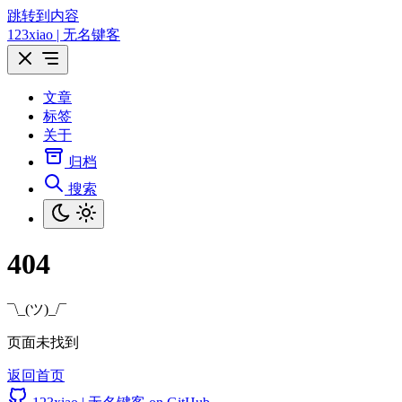
跳转到内容
123xiao | 无名键客
文章
标签
关于
归档
搜索
404
¯\_(ツ)_/¯
页面未找到
返回首页