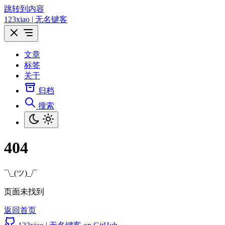
跳转到内容
123xiao | 无名键客
文章
标签
关于
归档
搜索
404
¯\_(ツ)_/¯
页面未找到
返回首页