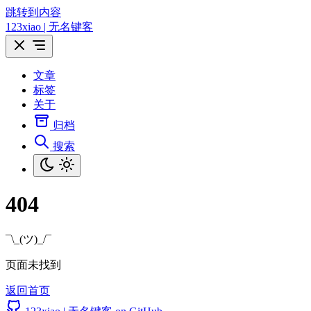
跳转到内容
123xiao | 无名键客
文章
标签
关于
归档
搜索
404
¯\_(ツ)_/¯
页面未找到
返回首页