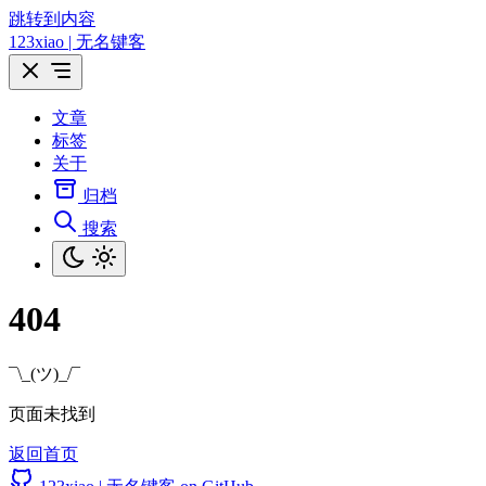
跳转到内容
123xiao | 无名键客
文章
标签
关于
归档
搜索
404
¯\_(ツ)_/¯
页面未找到
返回首页