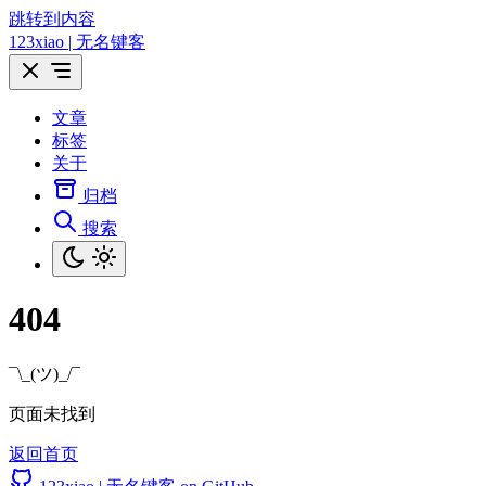
跳转到内容
123xiao | 无名键客
文章
标签
关于
归档
搜索
404
¯\_(ツ)_/¯
页面未找到
返回首页