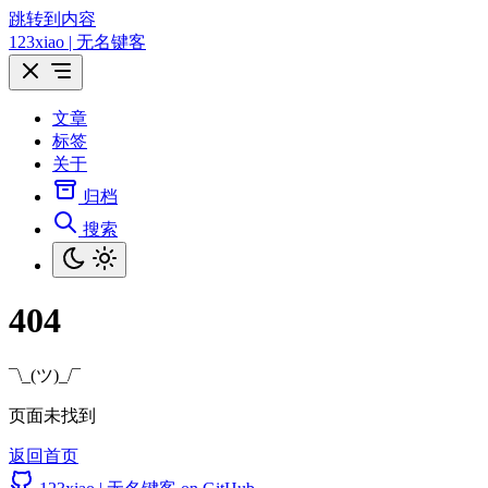
跳转到内容
123xiao | 无名键客
文章
标签
关于
归档
搜索
404
¯\_(ツ)_/¯
页面未找到
返回首页