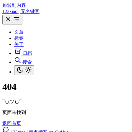
跳转到内容
123xiao | 无名键客
文章
标签
关于
归档
搜索
404
¯\_(ツ)_/¯
页面未找到
返回首页