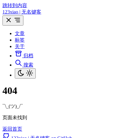
跳转到内容
123xiao | 无名键客
文章
标签
关于
归档
搜索
404
¯\_(ツ)_/¯
页面未找到
返回首页