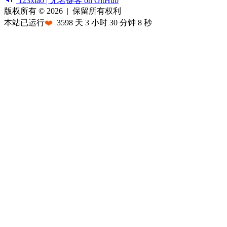
123xiao | 无名键客 on GitHub
版权所有 © 2026
|
保留所有权利
本站已运行
❤️
3598
天
3
小时
30
分钟
8
秒