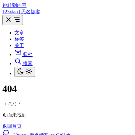
跳转到内容
123xiao | 无名键客
文章
标签
关于
归档
搜索
404
¯\_(ツ)_/¯
页面未找到
返回首页