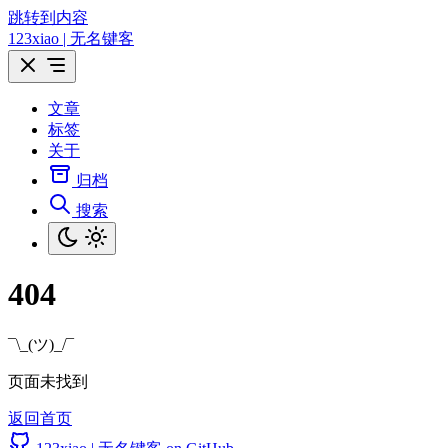
跳转到内容
123xiao | 无名键客
文章
标签
关于
归档
搜索
404
¯\_(ツ)_/¯
页面未找到
返回首页