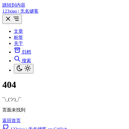
跳转到内容
123xiao | 无名键客
文章
标签
关于
归档
搜索
404
¯\_(ツ)_/¯
页面未找到
返回首页