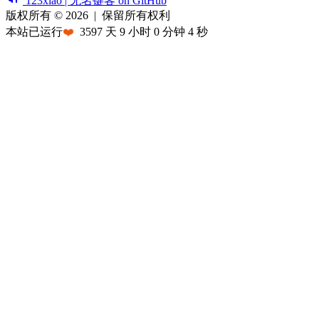
123xiao | 无名键客 on GitHub
版权所有 © 2026
|
保留所有权利
本站已运行
❤️
3597
天
9
小时
0
分钟
4
秒