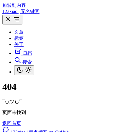
跳转到内容
123xiao | 无名键客
文章
标签
关于
归档
搜索
404
¯\_(ツ)_/¯
页面未找到
返回首页