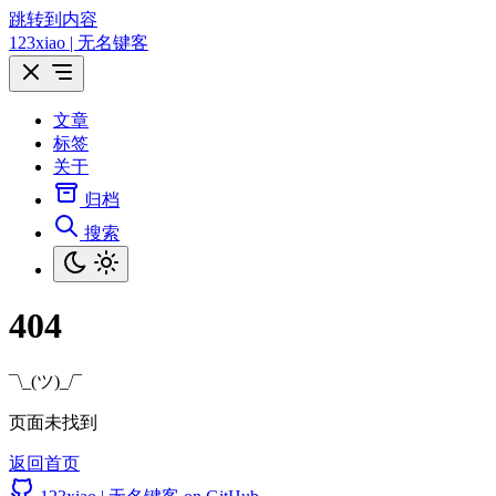
跳转到内容
123xiao | 无名键客
文章
标签
关于
归档
搜索
404
¯\_(ツ)_/¯
页面未找到
返回首页