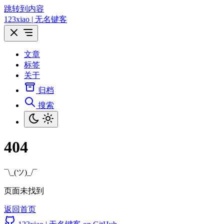
跳转到内容
123xiao | 无名键客
文章
标签
关于
归档
搜索
404
¯\_(ツ)_/¯
页面未找到
返回首页