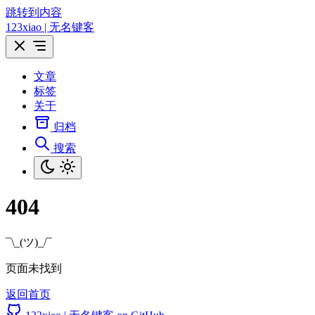
跳转到内容
123xiao | 无名键客
文章
标签
关于
归档
搜索
404
¯\_(ツ)_/¯
页面未找到
返回首页