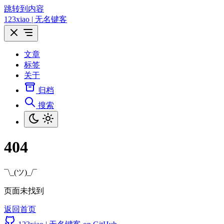
跳转到内容
123xiao | 无名键客
文章
标签
关于
归档
搜索
404
¯\_(ツ)_/¯
页面未找到
返回首页