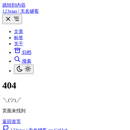
跳转到内容
123xiao | 无名键客
文章
标签
关于
归档
搜索
404
¯\_(ツ)_/¯
页面未找到
返回首页