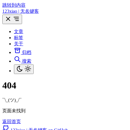
跳转到内容
123xiao | 无名键客
文章
标签
关于
归档
搜索
404
¯\_(ツ)_/¯
页面未找到
返回首页