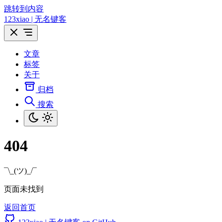
跳转到内容
123xiao | 无名键客
文章
标签
关于
归档
搜索
404
¯\_(ツ)_/¯
页面未找到
返回首页