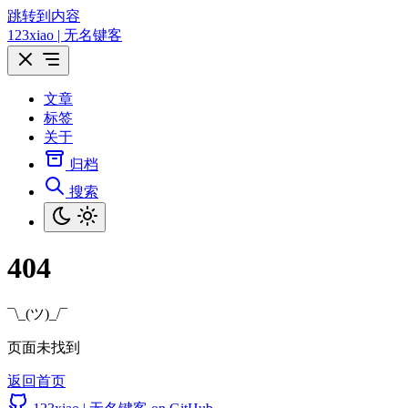
跳转到内容
123xiao | 无名键客
文章
标签
关于
归档
搜索
404
¯\_(ツ)_/¯
页面未找到
返回首页