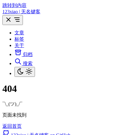
跳转到内容
123xiao | 无名键客
文章
标签
关于
归档
搜索
404
¯\_(ツ)_/¯
页面未找到
返回首页