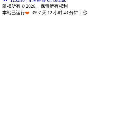
123xiao | 无名键客 on GitHub
版权所有 © 2026
|
保留所有权利
本站已运行
❤️
3597
天
12
小时
43
分钟
2
秒