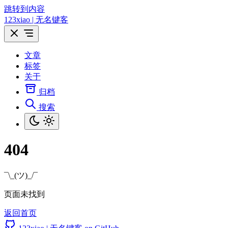
跳转到内容
123xiao | 无名键客
文章
标签
关于
归档
搜索
404
¯\_(ツ)_/¯
页面未找到
返回首页