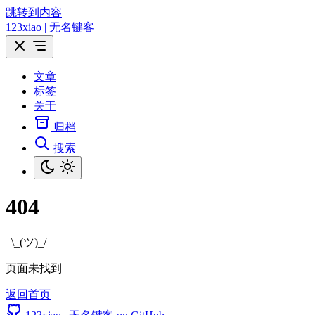
跳转到内容
123xiao | 无名键客
文章
标签
关于
归档
搜索
404
¯\_(ツ)_/¯
页面未找到
返回首页