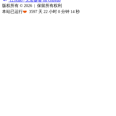
123xiao | 无名键客 on GitHub
版权所有 © 2026
|
保留所有权利
本站已运行
❤️
3597
天
22
小时
0
分钟
14
秒