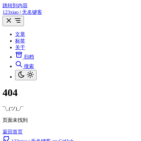
跳转到内容
123xiao | 无名键客
文章
标签
关于
归档
搜索
404
¯\_(ツ)_/¯
页面未找到
返回首页