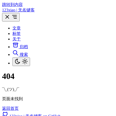
跳转到内容
123xiao | 无名键客
文章
标签
关于
归档
搜索
404
¯\_(ツ)_/¯
页面未找到
返回首页