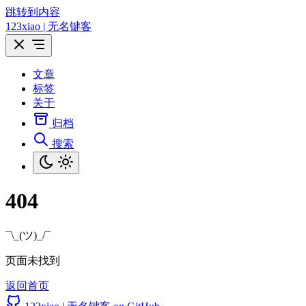
跳转到内容
123xiao | 无名键客
文章
标签
关于
归档
搜索
404
¯\_(ツ)_/¯
页面未找到
返回首页