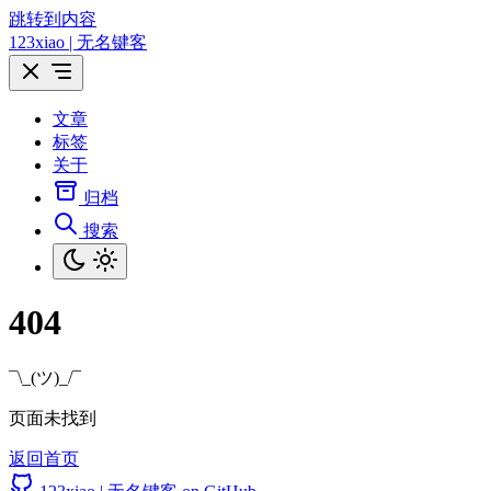
跳转到内容
123xiao | 无名键客
文章
标签
关于
归档
搜索
404
¯\_(ツ)_/¯
页面未找到
返回首页