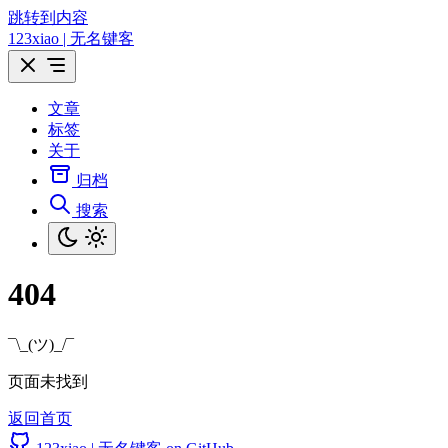
跳转到内容
123xiao | 无名键客
文章
标签
关于
归档
搜索
404
¯\_(ツ)_/¯
页面未找到
返回首页