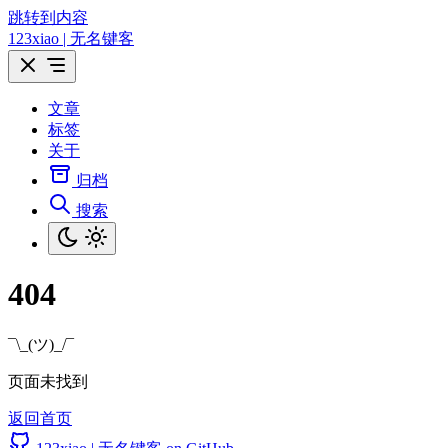
跳转到内容
123xiao | 无名键客
文章
标签
关于
归档
搜索
404
¯\_(ツ)_/¯
页面未找到
返回首页