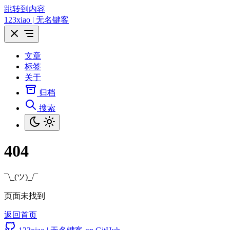
跳转到内容
123xiao | 无名键客
文章
标签
关于
归档
搜索
404
¯\_(ツ)_/¯
页面未找到
返回首页