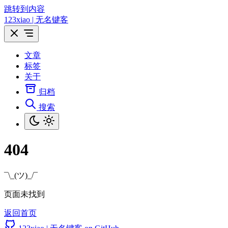
跳转到内容
123xiao | 无名键客
文章
标签
关于
归档
搜索
404
¯\_(ツ)_/¯
页面未找到
返回首页