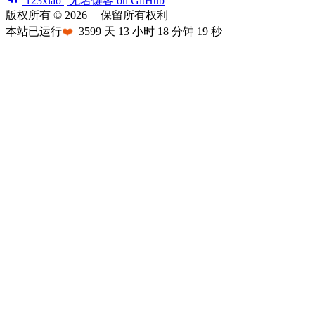
123xiao | 无名键客 on GitHub
版权所有 © 2026
|
保留所有权利
本站已运行
❤️
3599
天
13
小时
18
分钟
19
秒