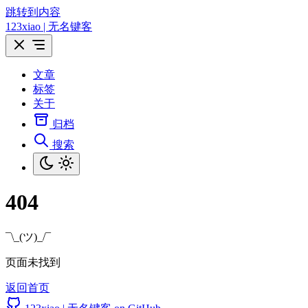
跳转到内容
123xiao | 无名键客
文章
标签
关于
归档
搜索
404
¯\_(ツ)_/¯
页面未找到
返回首页