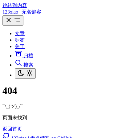
跳转到内容
123xiao | 无名键客
文章
标签
关于
归档
搜索
404
¯\_(ツ)_/¯
页面未找到
返回首页