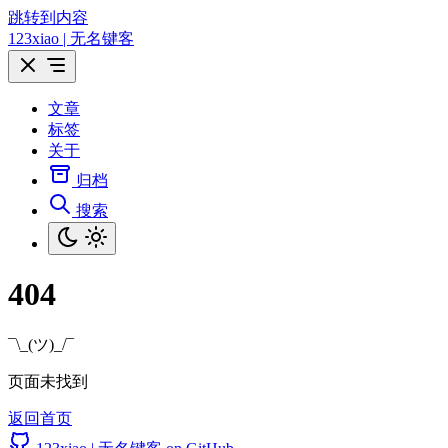
跳转到内容
123xiao | 无名键客
文章
标签
关于
归档
搜索
404
¯\_(ツ)_/¯
页面未找到
返回首页