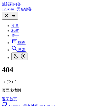
跳转到内容
123xiao | 无名键客
文章
标签
关于
归档
搜索
404
¯\_(ツ)_/¯
页面未找到
返回首页