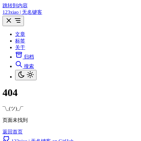
跳转到内容
123xiao | 无名键客
文章
标签
关于
归档
搜索
404
¯\_(ツ)_/¯
页面未找到
返回首页