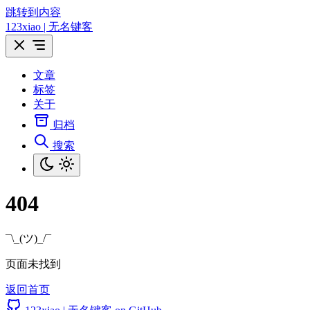
跳转到内容
123xiao | 无名键客
文章
标签
关于
归档
搜索
404
¯\_(ツ)_/¯
页面未找到
返回首页