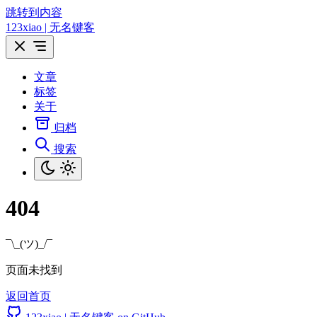
跳转到内容
123xiao | 无名键客
文章
标签
关于
归档
搜索
404
¯\_(ツ)_/¯
页面未找到
返回首页