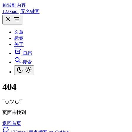
跳转到内容
123xiao | 无名键客
文章
标签
关于
归档
搜索
404
¯\_(ツ)_/¯
页面未找到
返回首页